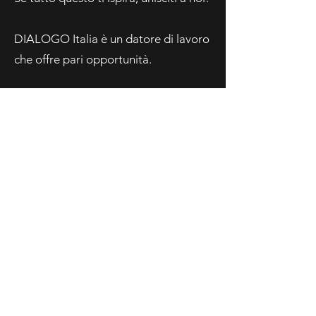
DIALOGO Italia è un datore di lavoro
che offre pari opportunità.
DIALOGO si impegna a garantire
pari opportunità di impiego a tutti i
candidati e un ambiente di lavoro
privo di discriminazioni e molestie.
Tutte le nostre pratiche di assunzione
si basano sulle esigenze aziendali, sui
requisiti professionali e sulle
qualifiche personali, senza tener
conto dell’identità di genere, dell’età,
della religione, dell’etnia, dello stato
familiare o parentale o di qualsiasi